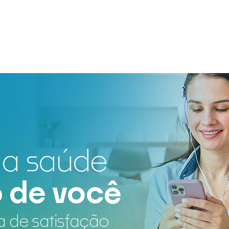
Home
Quem somos
Pacotes de exames
da saúde
o de você
 de satisfação