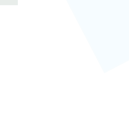
Licença ou Alvará Sanitário Expedido Pelo Órgão
Estadual ou Municipal de Vigilância Sanitária:
15513/2166-A
CRF - MAUDE NARCISO FRANKLIN - CRF 4010
Telefone - (49) 3222-7303 | Será migrado - (49) 99195-0323
AFE e AE - 1054789