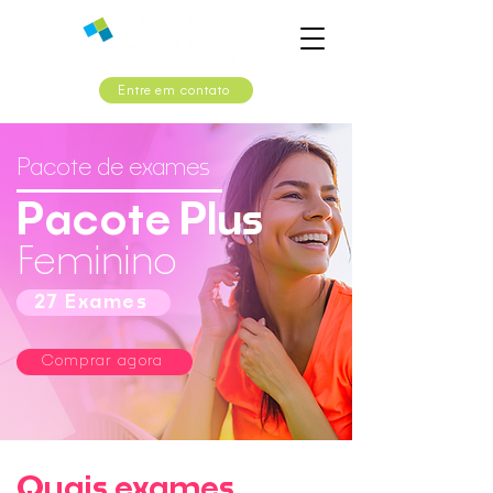
Entre em contato
Pacote de exames
Pacote Plus
Feminino
27 Exames
Comprar agora
Quais exames